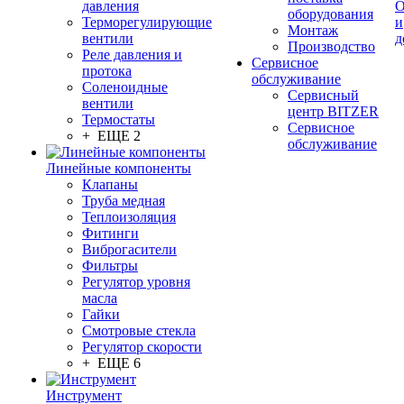
давления
О
оборудования
Терморегулирующие
и
Монтаж
вентили
д
Производство
Реле давления и
Сервисное
протока
обслуживание
Соленоидные
Сервисный
вентили
центр BITZER
Термостаты
Сервисное
+ ЕЩЕ 2
обслуживание
Линейные компоненты
Клапаны
Труба медная
Теплоизоляция
Фитинги
Виброгасители
Фильтры
Регулятор уровня
масла
Гайки
Смотровые стекла
Регулятор скорости
+ ЕЩЕ 6
Инструмент