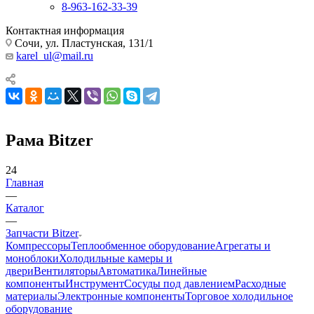
8-963-162-33-39
Контактная информация
Сочи, ул. Пластунская, 131/1
karel_ul@mail.ru
Рама Bitzer
24
Главная
—
Каталог
—
Запчасти Bitzer
Компрессоры
Теплообменное оборудование
Агрегаты и
моноблоки
Холодильные камеры и
двери
Вентиляторы
Автоматика
Линейные
компоненты
Инструмент
Сосуды под давлением
Расходные
материалы
Электронные компоненты
Торговое холодильное
оборудование