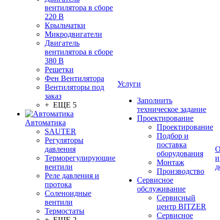
вентилятора в сборе
220 В
Крыльчатки
Микродвигатели
Двигатель
вентилятора в сборе
380 В
Решетки
Фен Вентилятора
Услуги
Вентиляторы под
заказ
Заполнить
+ ЕЩЕ 5
техническое задание
Проектирование
Автоматика
Проектирование
SAUTER
Подбор и
Регуляторы
поставка
давления
О
оборудования
Терморегулирующие
и
Монтаж
вентили
д
Производство
Реле давления и
Сервисное
протока
обслуживание
Соленоидные
Сервисный
вентили
центр BITZER
Термостаты
Сервисное
+ ЕЩЕ 2