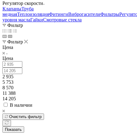
Регулятор скорости
Клапаны
Труба
медная
Теплоизоляция
Фитинги
Виброгасители
Фильтры
Регулят
уровня масла
Гайки
Смотровые стекла
Фильтр
Фильтр
Цена
Цена
2 935
5 753
8 570
11 388
14 205
В наличии
Очистить фильтр
Показать