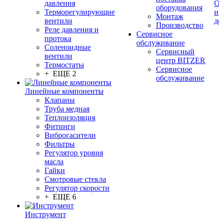
давления
О
оборудования
Терморегулирующие
и
Монтаж
вентили
д
Производство
Реле давления и
Сервисное
протока
обслуживание
Соленоидные
Сервисный
вентили
центр BITZER
Термостаты
Сервисное
+ ЕЩЕ 2
обслуживание
Линейные компоненты
Клапаны
Труба медная
Теплоизоляция
Фитинги
Виброгасители
Фильтры
Регулятор уровня
масла
Гайки
Смотровые стекла
Регулятор скорости
+ ЕЩЕ 6
Инструмент