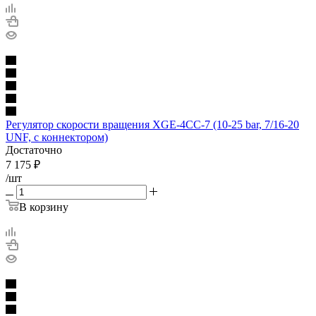
Регулятор скорости вращения XGE-4CС-7 (10-25 bar, 7/16-20
UNF, с коннектором)
Достаточно
7 175
₽
/шт
В корзину