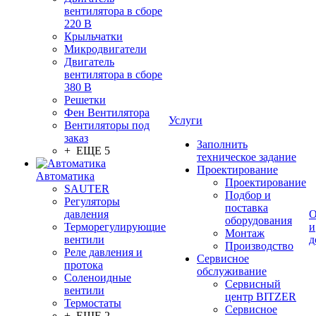
вентилятора в сборе
220 В
Крыльчатки
Микродвигатели
Двигатель
вентилятора в сборе
380 В
Решетки
Фен Вентилятора
Услуги
Вентиляторы под
заказ
Заполнить
+ ЕЩЕ 5
техническое задание
Проектирование
Автоматика
Проектирование
SAUTER
Подбор и
Регуляторы
поставка
давления
О
оборудования
Терморегулирующие
и
Монтаж
вентили
д
Производство
Реле давления и
Сервисное
протока
обслуживание
Соленоидные
Сервисный
вентили
центр BITZER
Термостаты
Сервисное
+ ЕЩЕ 2