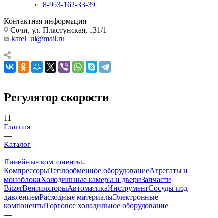
8-963-162-33-39
Контактная информация
Сочи, ул. Пластунская, 131/1
karel_ul@mail.ru
Регулятор скорости
11
Главная
—
Каталог
—
Линейные компоненты
Компрессоры
Теплообменное оборудование
Агрегаты и
моноблоки
Холодильные камеры и двери
Запчасти
Bitzer
Вентиляторы
Автоматика
Инструмент
Сосуды под
давлением
Расходные материалы
Электронные
компоненты
Торговое холодильное оборудование
—