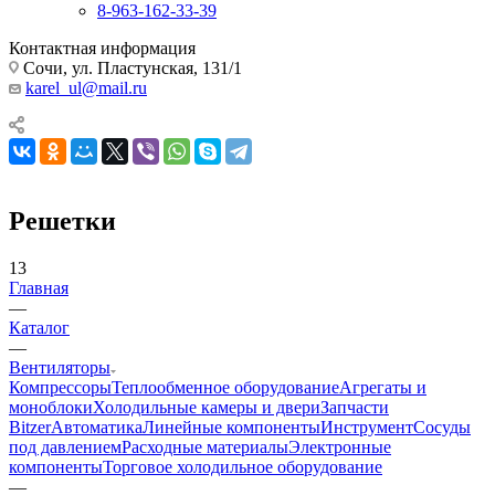
8-963-162-33-39
Контактная информация
Сочи, ул. Пластунская, 131/1
karel_ul@mail.ru
Решетки
13
Главная
—
Каталог
—
Вентиляторы
Компрессоры
Теплообменное оборудование
Агрегаты и
моноблоки
Холодильные камеры и двери
Запчасти
Bitzer
Автоматика
Линейные компоненты
Инструмент
Сосуды
под давлением
Расходные материалы
Электронные
компоненты
Торговое холодильное оборудование
—