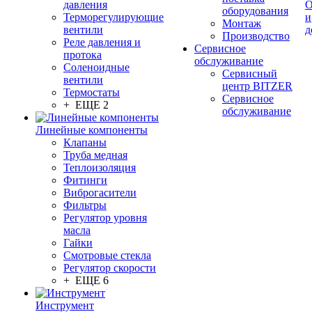
давления
О
оборудования
Терморегулирующие
и
Монтаж
вентили
д
Производство
Реле давления и
Сервисное
протока
обслуживание
Соленоидные
Сервисный
вентили
центр BITZER
Термостаты
Сервисное
+ ЕЩЕ 2
обслуживание
Линейные компоненты
Клапаны
Труба медная
Теплоизоляция
Фитинги
Виброгасители
Фильтры
Регулятор уровня
масла
Гайки
Смотровые стекла
Регулятор скорости
+ ЕЩЕ 6
Инструмент