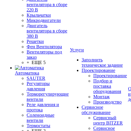
вентилятора в сборе
220 В
Крыльчатки
Микродвигатели
Двигатель
вентилятора в сборе
380 В
Решетки
Фен Вентилятора
Услуги
Вентиляторы под
заказ
Заполнить
+ ЕЩЕ 5
техническое задание
Проектирование
Автоматика
Проектирование
SAUTER
Подбор и
Регуляторы
поставка
давления
О
оборудования
Терморегулирующие
и
Монтаж
вентили
д
Производство
Реле давления и
Сервисное
протока
обслуживание
Соленоидные
Сервисный
вентили
центр BITZER
Термостаты
Сервисное
+ ЕЩЕ 2