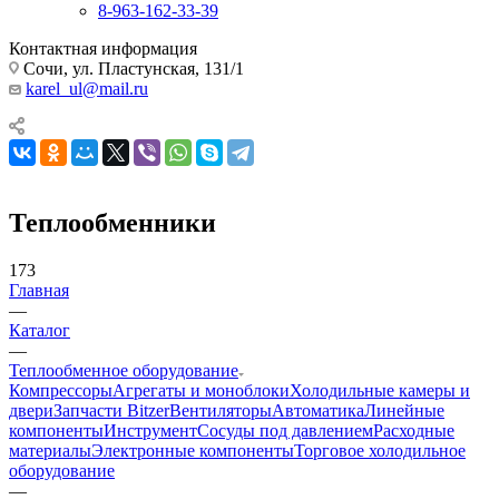
8-963-162-33-39
Контактная информация
Сочи, ул. Пластунская, 131/1
karel_ul@mail.ru
Теплообменники
173
Главная
—
Каталог
—
Теплообменное оборудование
Компрессоры
Агрегаты и моноблоки
Холодильные камеры и
двери
Запчасти Bitzer
Вентиляторы
Автоматика
Линейные
компоненты
Инструмент
Сосуды под давлением
Расходные
материалы
Электронные компоненты
Торговое холодильное
оборудование
—