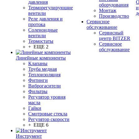
давления
О
оборудования
Терморегулирующие
и
Монтаж
вентили
д
Производство
Реле давления и
Сервисное
протока
обслуживание
Соленоидные
Сервисный
вентили
центр BITZER
Термостаты
Сервисное
+ ЕЩЕ 2
обслуживание
Линейные компоненты
Клапаны
Труба медная
Теплоизоляция
Фитинги
Виброгасители
Фильтры
Регулятор уровня
масла
Гайки
Смотровые стекла
Регулятор скорости
+ ЕЩЕ 6
Инструмент