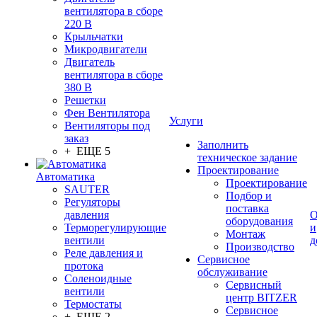
вентилятора в сборе
220 В
Крыльчатки
Микродвигатели
Двигатель
вентилятора в сборе
380 В
Решетки
Фен Вентилятора
Услуги
Вентиляторы под
заказ
Заполнить
+ ЕЩЕ 5
техническое задание
Проектирование
Автоматика
Проектирование
SAUTER
Подбор и
Регуляторы
поставка
давления
О
оборудования
Терморегулирующие
и
Монтаж
вентили
д
Производство
Реле давления и
Сервисное
протока
обслуживание
Соленоидные
Сервисный
вентили
центр BITZER
Термостаты
Сервисное
+ ЕЩЕ 2