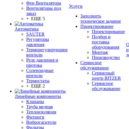
Фен Вентилятора
Услуги
Вентиляторы под
заказ
Заполнить
+ ЕЩЕ 5
техническое задание
Проектирование
Автоматика
Проектирование
SAUTER
Подбор и
Регуляторы
поставка
давления
О
оборудования
Терморегулирующие
и
Монтаж
вентили
д
Производство
Реле давления и
Сервисное
протока
обслуживание
Соленоидные
Сервисный
вентили
центр BITZER
Термостаты
Сервисное
+ ЕЩЕ 2
обслуживание
Линейные компоненты
Клапаны
Труба медная
Теплоизоляция
Фитинги
Виброгасители
Фильтры