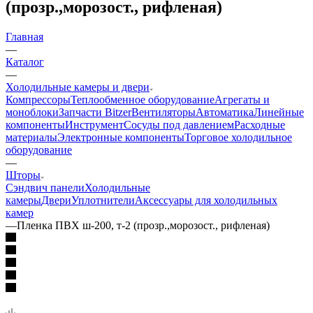
(прозр.,морозост., рифленая)
Главная
—
Каталог
—
Холодильные камеры и двери
Компрессоры
Теплообменное оборудование
Агрегаты и
моноблоки
Запчасти Bitzer
Вентиляторы
Автоматика
Линейные
компоненты
Инструмент
Сосуды под давлением
Расходные
материалы
Электронные компоненты
Торговое холодильное
оборудование
—
Шторы
Сэндвич панели
Холодильные
камеры
Двери
Уплотнители
Аксессуары для холодильных
камер
—
Пленка ПВХ ш-200, т-2 (прозр.,морозост., рифленая)