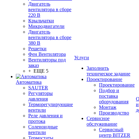
Двигатель
вентилятора в сборе
220 В
Крыльчатки
Микродвигатели
Двигатель
вентилятора в сборе
380 В
Решетки
Фен Вентилятора
Услуги
Вентиляторы под
заказ
Заполнить
+ ЕЩЕ 5
техническое задание
Проектирование
Автоматика
Проектирование
SAUTER
Подбор и
Регуляторы
поставка
давления
О
оборудования
Терморегулирующие
и
Монтаж
вентили
д
Производство
Реле давления и
Сервисное
протока
обслуживание
Соленоидные
Сервисный
вентили
центр BITZER
Термостаты