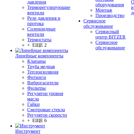
давления
О
оборудования
Терморегулирующие
и
Монтаж
вентили
д
Производство
Реле давления и
Сервисное
протока
обслуживание
Соленоидные
Сервисный
вентили
центр BITZER
Термостаты
Сервисное
+ ЕЩЕ 2
обслуживание
Линейные компоненты
Клапаны
Труба медная
Теплоизоляция
Фитинги
Виброгасители
Фильтры
Регулятор уровня
масла
Гайки
Смотровые стекла
Регулятор скорости
+ ЕЩЕ 6
Инструмент