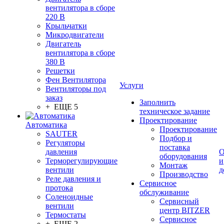
вентилятора в сборе
220 В
Крыльчатки
Микродвигатели
Двигатель
вентилятора в сборе
380 В
Решетки
Фен Вентилятора
Услуги
Вентиляторы под
заказ
Заполнить
+ ЕЩЕ 5
техническое задание
Проектирование
Автоматика
Проектирование
SAUTER
Подбор и
Регуляторы
поставка
давления
О
оборудования
Терморегулирующие
и
Монтаж
вентили
д
Производство
Реле давления и
Сервисное
протока
обслуживание
Соленоидные
Сервисный
вентили
центр BITZER
Термостаты
Сервисное
+ ЕЩЕ 2